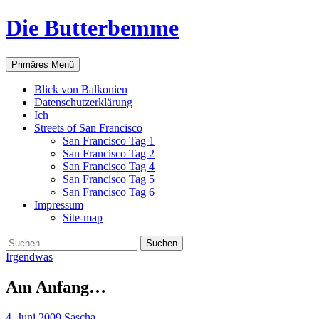
Zum
Die Butterbemme
Inhalt
springen
Suchen
Primäres Menü
Blick von Balkonien
Datenschutzerklärung
Ich
Streets of San Francisco
San Francisco Tag 1
San Francisco Tag 2
San Francisco Tag 4
San Francisco Tag 5
San Francisco Tag 6
Impressum
Site-map
Suchen
nach:
Irgendwas
Am Anfang…
4. Juni 2009
Sascha