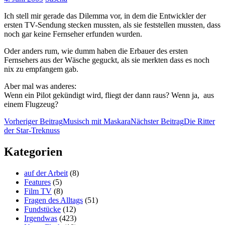
Ich stell mir gerade das Dilemma vor, in dem die Entwickler der
ersten TV-Sendung stecken mussten, als sie feststellen mussten, dass
noch gar keine Fernseher erfunden wurden.
Oder anders rum, wie dumm haben die Erbauer des ersten
Fernsehers aus der Wäsche geguckt, als sie merkten dass es noch
nix zu empfangem gab.
Aber mal was anderes:
Wenn ein Pilot gekündigt wird, fliegt der dann raus? Wenn ja, aus
einem Flugzeug?
Beitragsnavigation
Vorheriger Beitrag
Musisch mit Maskara
Nächster Beitrag
Die Ritter
der Star-Treknuss
Kategorien
auf der Arbeit
(8)
Features
(5)
Film TV
(8)
Fragen des Alltags
(51)
Fundstücke
(12)
Irgendwas
(423)