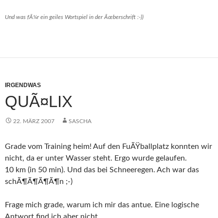
Und was fÃ¼r ein geiles Wortspiel in der Ãœberschrift :-))
IRGENDWAS
QUÃ¤LIX
22. MÄRZ 2007
SASCHA
Grade vom Training heim! Auf den FuÃŸballplatz konnten wir
nicht, da er unter Wasser steht. Ergo wurde gelaufen.
10 km (in 50 min). Und das bei Schneeregen. Ach war das
schÃ¶Ã¶Ã¶Ã¶n ;-)
Frage mich grade, warum ich mir das antue. Eine logische
Antwort find ich aber nicht…