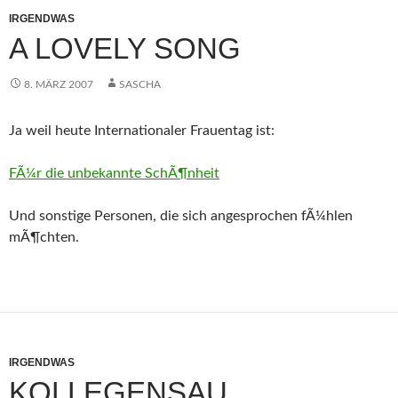
IRGENDWAS
A LOVELY SONG
8. MÄRZ 2007
SASCHA
Ja weil heute Internationaler Frauentag ist:
FÃ¼r die unbekannte SchÃ¶nheit
Und sonstige Personen, die sich angesprochen fÃ¼hlen
mÃ¶chten.
IRGENDWAS
KOLLEGENSAU