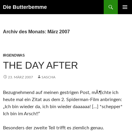
Zum
Suchen
Die Butterbemme
Inhalt
PRIMÄR
springen
MENÜ
Archiv des Monats: März 2007
IRGENDWAS
THE DAY AFTER
23. MÄRZ 2007
SASCHA
Bezugnehmend auf meinen gestrigen Post, mÃ¶chte ich
heute mal ein Zitat aus dem 2. Spiderman-Film anbringen:
„Ich bin wieder da, ich bin wieder daaaaaa! […] *schepper*
Ich bin im Arsch!!“
Besonders der zweite Teil trifft es ziemlich genau.