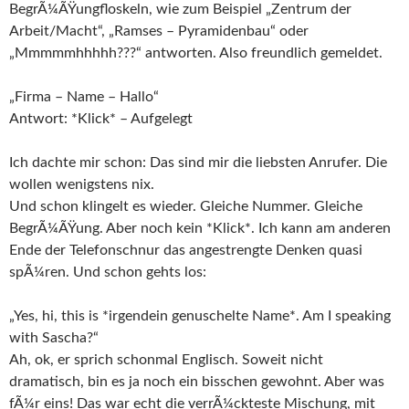
BegrÃ¼ÃŸungfloskeln, wie zum Beispiel „Zentrum der
Arbeit/Macht“, „Ramses – Pyramidenbau“ oder
„Mmmmmhhhhh???“ antworten. Also freundlich gemeldet.
„Firma – Name – Hallo“
Antwort: *Klick* – Aufgelegt
Ich dachte mir schon: Das sind mir die liebsten Anrufer. Die
wollen wenigstens nix.
Und schon klingelt es wieder. Gleiche Nummer. Gleiche
BegrÃ¼ÃŸung. Aber noch kein *Klick*. Ich kann am anderen
Ende der Telefonschnur das angestrengte Denken quasi
spÃ¼ren. Und schon gehts los:
„Yes, hi, this is *irgendein genuschelte Name*. Am I speaking
with Sascha?“
Ah, ok, er sprich schonmal Englisch. Soweit nicht
dramatisch, bin es ja noch ein bisschen gewohnt. Aber was
fÃ¼r eins! Das war echt die verrÃ¼ckteste Mischung, mit