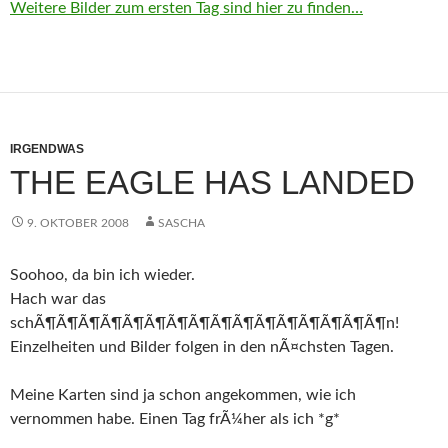
Weitere Bilder zum ersten Tag sind hier zu finden…
IRGENDWAS
THE EAGLE HAS LANDED
9. OKTOBER 2008
SASCHA
Soohoo, da bin ich wieder.
Hach war das
schÃ¶Ã¶Ã¶Ã¶Ã¶Ã¶Ã¶Ã¶Ã¶Ã¶Ã¶Ã¶Ã¶Ã¶Ã¶Ã¶n!
Einzelheiten und Bilder folgen in den nÃ¤chsten Tagen.
Meine Karten sind ja schon angekommen, wie ich
vernommen habe. Einen Tag frÃ¼her als ich *g*