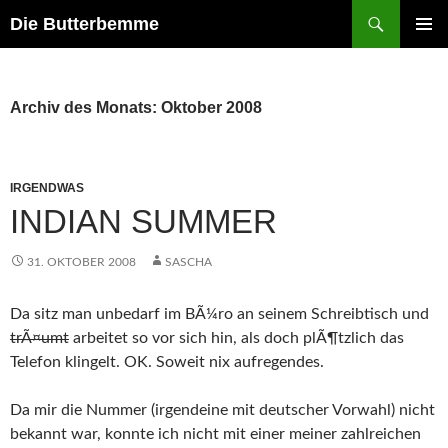
Zum
Suchen
Die Butterbemme
Inhalt
PRIMÄR
springen
MENÜ
Archiv des Monats: Oktober 2008
IRGENDWAS
INDIAN SUMMER
31. OKTOBER 2008
SASCHA
Da sitz man unbedarf im BÃ¼ro an seinem Schreibtisch und
trÃ¤umt
arbeitet so vor sich hin, als doch plÃ¶tzlich das
Telefon klingelt. OK. Soweit nix aufregendes.
Da mir die Nummer (irgendeine mit deutscher Vorwahl) nicht
bekannt war, konnte ich nicht mit einer meiner zahlreichen