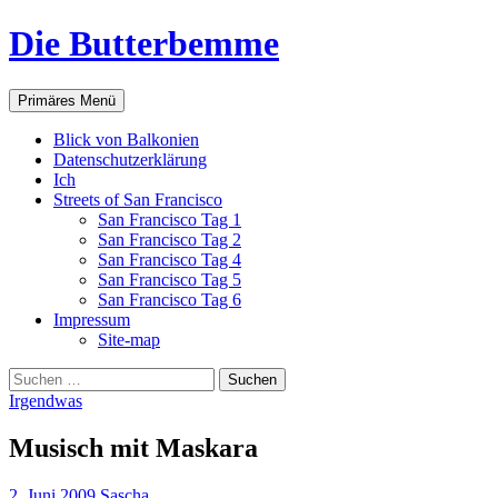
Zum
Die Butterbemme
Inhalt
springen
Suchen
Primäres Menü
Blick von Balkonien
Datenschutzerklärung
Ich
Streets of San Francisco
San Francisco Tag 1
San Francisco Tag 2
San Francisco Tag 4
San Francisco Tag 5
San Francisco Tag 6
Impressum
Site-map
Suchen
nach:
Irgendwas
Musisch mit Maskara
2. Juni 2009
Sascha