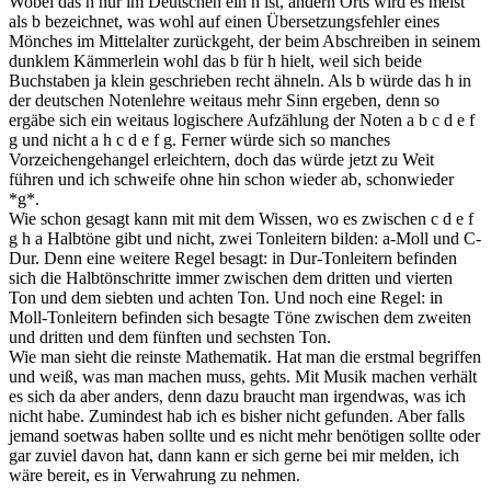
Wobei das h nur im Deutschen ein h ist, andern Orts wird es meist
als b bezeichnet, was wohl auf einen Übersetzungsfehler eines
Mönches im Mittelalter zurückgeht, der beim Abschreiben in seinem
dunklem Kämmerlein wohl das b für h hielt, weil sich beide
Buchstaben ja klein geschrieben recht ähneln. Als b würde das h in
der deutschen Notenlehre weitaus mehr Sinn ergeben, denn so
ergäbe sich ein weitaus logischere Aufzählung der Noten a b c d e f
g und nicht a h c d e f g. Ferner würde sich so manches
Vorzeichengehangel erleichtern, doch das würde jetzt zu Weit
führen und ich schweife ohne hin schon wieder ab, schonwieder
*g*.
Wie schon gesagt kann mit mit dem Wissen, wo es zwischen c d e f
g h a Halbtöne gibt und nicht, zwei Tonleitern bilden: a-Moll und C-
Dur. Denn eine weitere Regel besagt: in Dur-Tonleitern befinden
sich die Halbtönschritte immer zwischen dem dritten und vierten
Ton und dem siebten und achten Ton. Und noch eine Regel: in
Moll-Tonleitern befinden sich besagte Töne zwischen dem zweiten
und dritten und dem fünften und sechsten Ton.
Wie man sieht die reinste Mathematik. Hat man die erstmal begriffen
und weiß, was man machen muss, gehts. Mit Musik machen verhält
es sich da aber anders, denn dazu braucht man irgendwas, was ich
nicht habe. Zumindest hab ich es bisher nicht gefunden. Aber falls
jemand soetwas haben sollte und es nicht mehr benötigen sollte oder
gar zuviel davon hat, dann kann er sich gerne bei mir melden, ich
wäre bereit, es in Verwahrung zu nehmen.