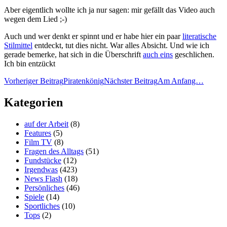
Aber eigentlich wollte ich ja nur sagen: mir gefällt das Video auch
wegen dem Lied ;-)
Auch und wer denkt er spinnt und er habe hier ein paar
literatische
Stilmittel
entdeckt, tut dies nicht. War alles Absicht. Und wie ich
gerade bemerke, hat sich in die Überschrift
auch eins
geschlichen.
Ich bin entzückt
Beitragsnavigation
Vorheriger Beitrag
Piratenkönig
Nächster Beitrag
Am Anfang…
Kategorien
auf der Arbeit
(8)
Features
(5)
Film TV
(8)
Fragen des Alltags
(51)
Fundstücke
(12)
Irgendwas
(423)
News Flash
(18)
Persönliches
(46)
Spiele
(14)
Sportliches
(10)
Tops
(2)