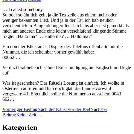
… I called somebody.
So oder so ähnlich geht ja die Textzeile aus einem mehr oder
weniger bekannten Lied. Und ja in der Tat, ich hab neulich
versehentlich in Bangkok angerufen. Ich habs aber erst gemerkt als
mich am anderen Ende eine leicht verschlafend klingende Stimme
fragte: „Hallo ma? … Hallo ma? … Hallo ma?“
Ein erneuter Blick auf’s Display des Telefons offenbarte mir die
Nummer, die ich scheinbar vorher gewählt habe:
00662 …
Verduzt brabbelte ich schnell Entschuldigung auf Englisch und legte
auf.
Was ist geschehen? Das Rätsels Lösung ist einfach. Ich wollte in
Österreich anrufen und hab doch glatt die Landesvorwahl
vergessen: 43. Eigentlich sollte die Nummer so aussehen: 0043
662…
Beitragsnavigation
Vorheriger Beitrag
Nach der E3 ist vor der PS4
Nächster
Beitrag
Keine Zeit …
Kategorien