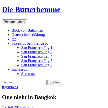
Zum
Die Butterbemme
Inhalt
springen
Suchen
Primäres Menü
Blick von Balkonien
Datenschutzerklärung
Ich
Streets of San Francisco
San Francisco Tag 1
San Francisco Tag 2
San Francisco Tag 4
San Francisco Tag 5
San Francisco Tag 6
Impressum
Site-map
Suchen
nach:
Irgendwas
One night in Bangkok
15. Juli 2013
Sascha