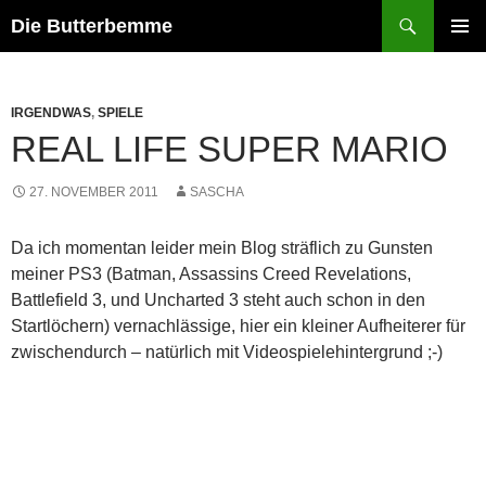
Zum
Suchen
Die Butterbemme
Inhalt
PRIMÄR
springen
MENÜ
IRGENDWAS
,
SPIELE
REAL LIFE SUPER MARIO
27. NOVEMBER 2011
SASCHA
Da ich momentan leider mein Blog sträflich zu Gunsten
meiner PS3 (Batman, Assassins Creed Revelations,
Battlefield 3, und Uncharted 3 steht auch schon in den
Startlöchern) vernachlässige, hier ein kleiner Aufheiterer für
zwischendurch – natürlich mit Videospielehintergrund ;-)