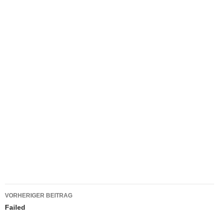
Beitragsnavigation
VORHERIGER BEITRAG
Failed