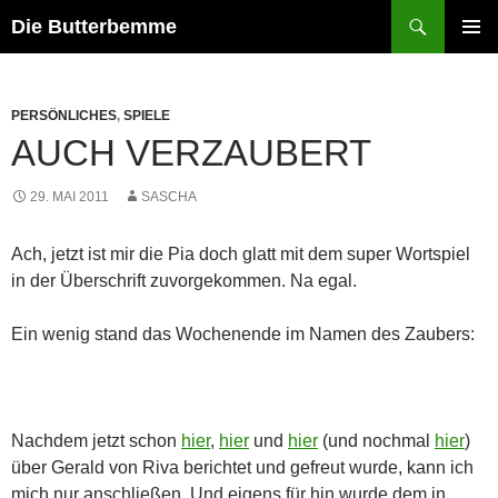
Zum
Suchen
Die Butterbemme
Inhalt
PRIMÄR
springen
MENÜ
PERSÖNLICHES
,
SPIELE
AUCH VERZAUBERT
29. MAI 2011
SASCHA
Ach, jetzt ist mir die Pia doch glatt mit dem super Wortspiel
in der Überschrift zuvorgekommen. Na egal.
Ein wenig stand das Wochenende im Namen des Zaubers:
Nachdem jetzt schon
hier
,
hier
und
hier
(und nochmal
hier
)
über Gerald von Riva berichtet und gefreut wurde, kann ich
mich nur anschließen. Und eigens für hin wurde dem in