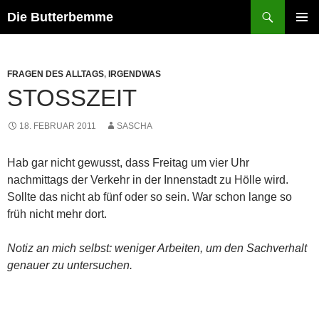
Zum
Suchen
Die Butterbemme
Inhalt
PRIMÄR
springen
MENÜ
FRAGEN DES ALLTAGS
,
IRGENDWAS
STOSSZEIT
18. FEBRUAR 2011
SASCHA
Hab gar nicht gewusst, dass Freitag um vier Uhr
nachmittags der Verkehr in der Innenstadt zu Hölle wird.
Sollte das nicht ab fünf oder so sein. War schon lange so
früh nicht mehr dort.
Notiz an mich selbst: weniger Arbeiten, um den Sachverhalt
genauer zu untersuchen.