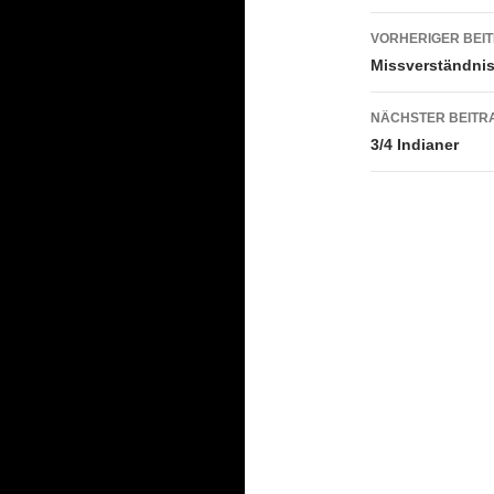
Beitrags
VORHERIGER BEI
Missverständni
NÄCHSTER BEITR
3/4 Indianer