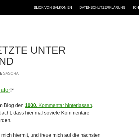
BLICK VON BALKONIEN
DATENSCHUTZERKLÄRUNG
ICH
ETZTE UNTER
ND
SASCHA
ator
!*
em Blog den
1000.
Kommentar hinterlassen
.
edacht, dass hier mal soviele Kommentare
rden.
 mich hiermit, und freue mich auf die nächsten