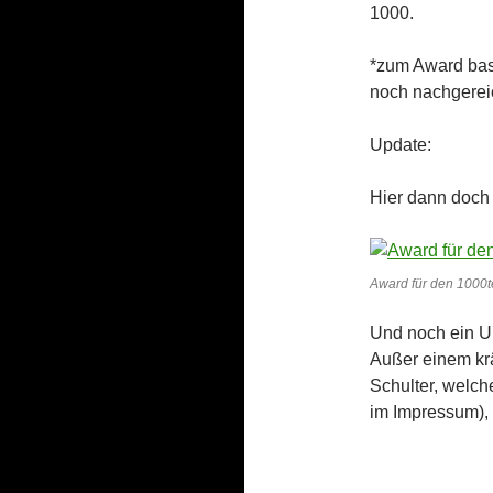
1000.
*zum Award bast
noch nachgere
Update:
Hier dann doch
Award für den 1000
Und noch ein U
Außer einem kr
Schulter, welch
im Impressum), 