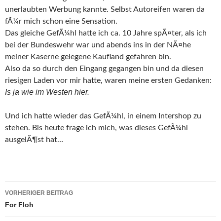
unerlaubten Werbung kannte. Selbst Autoreifen waren da
fÃ¼r mich schon eine Sensation.
Das gleiche GefÃ¼hl hatte ich ca. 10 Jahre spÃ¤ter, als ich
bei der Bundeswehr war und abends ins in der NÃ¤he
meiner Kaserne gelegene Kaufland gefahren bin.
Also da so durch den Eingang gegangen bin und da diesen
riesigen Laden vor mir hatte, waren meine ersten Gedanken:
Is ja wie im Westen hier.
Und ich hatte wieder das GefÃ¼hl, in einem Intershop zu
stehen. Bis heute frage ich mich, was dieses GefÃ¼hl
ausgelÃ¶st hat…
Beitragsnavigation
VORHERIGER BEITRAG
For Floh