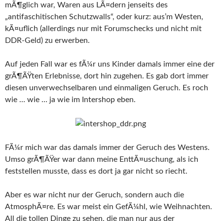
mÃ¶glich war, Waren aus LÃ¤dern jenseits des
„antifaschitischen Schutzwalls“, oder kurz: aus’m Westen,
kÃ¤uflich (allerdings nur mit Forumschecks und nicht mit
DDR-Geld) zu erwerben.
Auf jeden Fall war es fÃ¼r uns Kinder damals immer eine der
grÃ¶ÃŸten Erlebnisse, dort hin zugehen. Es gab dort immer
diesen unverwechselbaren und einmaligen Geruch. Es roch
wie … wie … ja wie im Intershop eben.
FÃ¼r mich war das damals immer der Geruch des Westens.
Umso grÃ¶ÃŸer war dann meine EnttÃ¤uschung, als ich
feststellen musste, dass es dort ja gar nicht so riecht.
Aber es war nicht nur der Geruch, sondern auch die
AtmosphÃ¤re. Es war meist ein GefÃ¼hl, wie Weihnachten.
All die tollen Dinge zu sehen, die man nur aus der