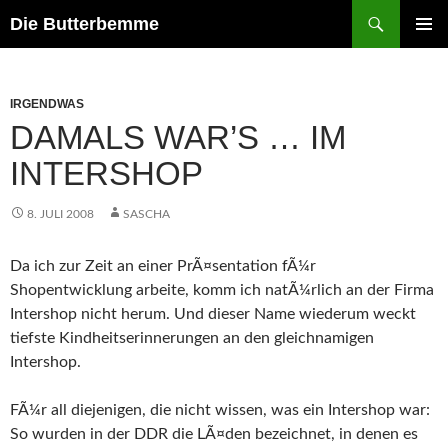
Zum
Suchen
Die Butterbemme
Inhalt
PRIMÄR
springen
MENÜ
IRGENDWAS
DAMALS WAR’S … IM
INTERSHOP
8. JULI 2008
SASCHA
Da ich zur Zeit an einer PrÃ¤sentation fÃ¼r
Shopentwicklung arbeite, komm ich natÃ¼rlich an der Firma
Intershop nicht herum. Und dieser Name wiederum weckt
tiefste Kindheitserinnerungen an den gleichnamigen
Intershop.
FÃ¼r all diejenigen, die nicht wissen, was ein Intershop war:
So wurden in der DDR die LÃ¤den bezeichnet, in denen es