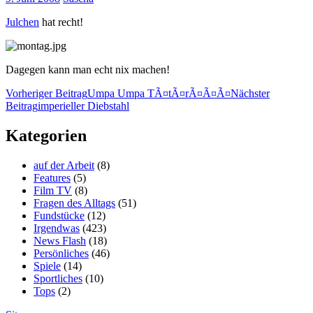
Julchen
hat recht!
Dagegen kann man echt nix machen!
Beitragsnavigation
Vorheriger Beitrag
Umpa Umpa TÃ¤tÃ¤rÃ¤Ã¤Ã¤
Nächster
Beitrag
imperieller Diebstahl
Kategorien
auf der Arbeit
(8)
Features
(5)
Film TV
(8)
Fragen des Alltags
(51)
Fundstücke
(12)
Irgendwas
(423)
News Flash
(18)
Persönliches
(46)
Spiele
(14)
Sportliches
(10)
Tops
(2)