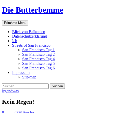
Zum
Die Butterbemme
Inhalt
springen
Suchen
Primäres Menü
Blick von Balkonien
Datenschutzerklärung
Ich
Streets of San Francisco
San Francisco Tag 1
San Francisco Tag 2
San Francisco Tag 4
San Francisco Tag 5
San Francisco Tag 6
Impressum
Site-map
Suchen
nach:
Irgendwas
Kein Regen!
9. Juni 2008
Sascha