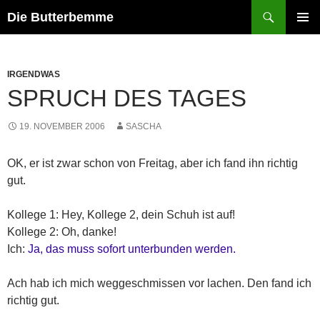
Zum
Suchen
Die Butterbemme
Inhalt
PRIMÄR
springen
MENÜ
IRGENDWAS
SPRUCH DES TAGES
19. NOVEMBER 2006
SASCHA
OK, er ist zwar schon von Freitag, aber ich fand ihn richtig
gut.
Kollege 1: Hey, Kollege 2, dein Schuh ist auf!
Kollege 2: Oh, danke!
Ich:
Ja, das muss sofort unterbunden werden.
Ach hab ich mich weggeschmissen vor lachen. Den fand ich
richtig gut.