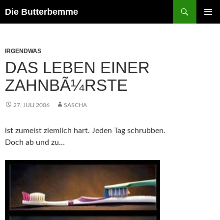
Zum
Suchen
Die Butterbemme
Inhalt
PRIMÄR
springen
MENÜ
IRGENDWAS
DAS LEBEN EINER
ZAHNBÃ¼RSTE
27. JULI 2006
SASCHA
ist zumeist ziemlich hart. Jeden Tag schrubben.
Doch ab und zu…