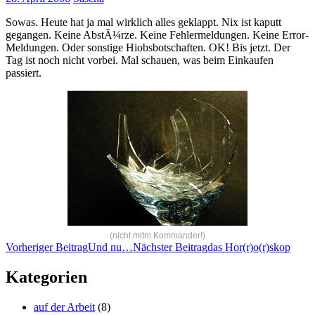
Sowas. Heute hat ja mal wirklich alles geklappt. Nix ist kaputt
gegangen. Keine AbstÃ¼rze. Keine Fehlermeldungen. Keine Error-
Meldungen. Oder sonstige Hiobsbotschaften. OK! Bis jetzt. Der
Tag ist noch nicht vorbei. Mal schauen, was beim Einkaufen
passiert.
(nicht mitm Kommander!)
Beitragsnavigation
Vorheriger Beitrag
Und nu…
Nächster Beitrag
das Hor(r)o(r)skop
Kategorien
auf der Arbeit
(8)