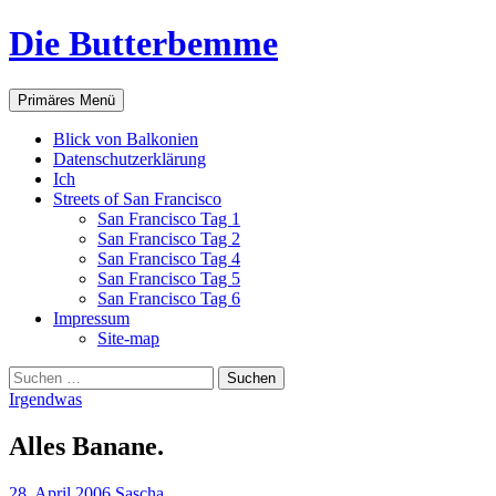
Zum
Die Butterbemme
Inhalt
springen
Suchen
Primäres Menü
Blick von Balkonien
Datenschutzerklärung
Ich
Streets of San Francisco
San Francisco Tag 1
San Francisco Tag 2
San Francisco Tag 4
San Francisco Tag 5
San Francisco Tag 6
Impressum
Site-map
Suchen
nach:
Irgendwas
Alles Banane.
28. April 2006
Sascha